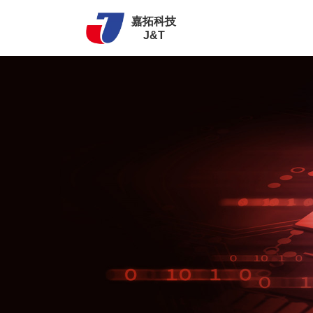
嘉拓科技
J&T