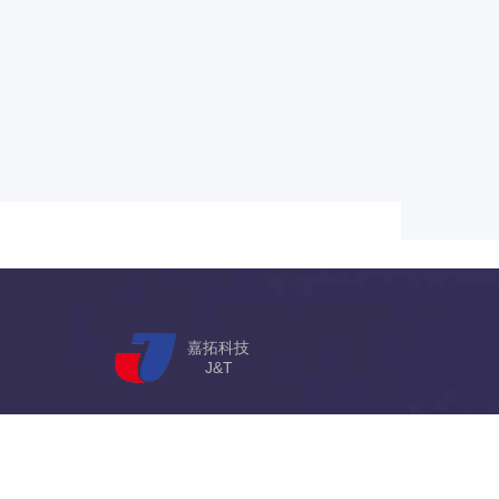
嘉拓科技
J&T
办公地址：深圳市龙岗区坂田街道雅宝路1号星河WORLD B
admin@jiatuoic.com